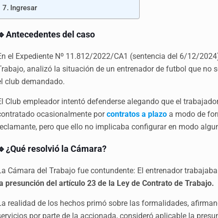
Ingresar
🔹Antecedentes del caso
En el Expediente Nº 11.812/2022/CA1 (sentencia del 6/12/2024)
Trabajo, analizó la situación de un entrenador de futbol que no 
el club demandado.
El Club empleador intentó defenderse alegando que el trabajado
contratado ocasionalmente por
contratos a plazo
a modo de form
reclamante, pero que ello no implicaba configurar en modo algu
🔹¿Qué resolvió la Cámara?
La Cámara del Trabajo fue contundente: El entrenador trabajaba 
la presunción del artículo 23 de la Ley de Contrato de Trabajo.
La realidad de los hechos primó sobre las formalidades, afirman
servicios por parte de la accionada, consideró aplicable la presu