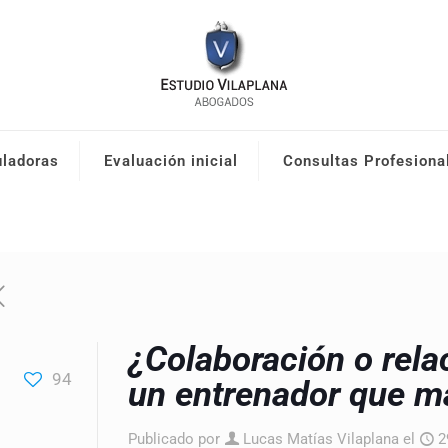
uladoras
Evaluación inicial
Consultas Profesiona
¿Colaboración o relac
94
un entrenador que ma
Publicado por
Lucas Matías Vilaplana
el
2