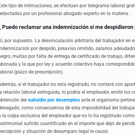
Este tipo de intimaciones, se efectúan por telegrama laboral gra
redactadas por un profesional abogado experto en la materia.
¿ Puedo reclamar una indemnización si me despidieron 
Si, por supuesto. La desvinculación arbitraria del trabajador en e
indemnización por despido, preaviso omitido, salarios adeudado
negro, multas por falta de entrega de certificado de trabajo, dif
abonada y la que por ley y acuerdo colectivo haya correspondido 
laboral (plazo de prescripción).
Además, si el trabajador no esta registrado, no contará con apor
la relación laboral extinguida, ni podría el empleador, emitir los 
obtención del
subsidio por desempleo
ante el organismo pertine
denegado; como consecuencia de esta imposibilidad del trabajad
a la culpa exclusiva del empleador que no lo ha registrado com
patrimonial sufrido cuantificado en el importe que dejó de percib
percepción y situación de desamparo legal le causó.