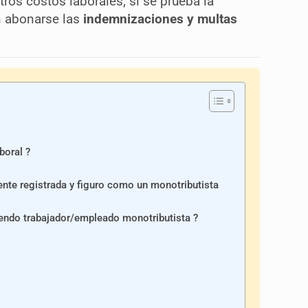
tros costos laborales; si se prueba la
án abonarse las
indemnizaciones y multas
boral ?
ente registrada y figuro como un monotributista
endo trabajador/empleado monotributista ?