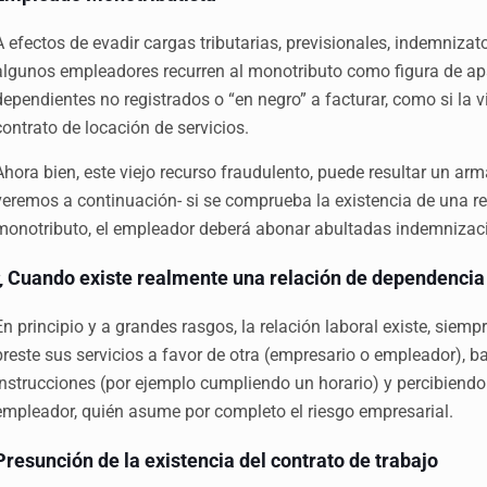
A efectos de evadir cargas tributarias, previsionales, indemnizato
algunos empleadores recurren al monotributo como figura de apa
dependientes no registrados o “en negro” a facturar, como si la v
contrato de locación de servicios.
Ahora bien, este viejo recurso fraudulento, puede resultar un arm
veremos a continuación- si se comprueba la existencia de una re
monotributo, el empleador deberá abonar abultadas indemnizaci
¿ Cuando existe realmente una relación de dependencia 
En principio y a grandes rasgos, la relación laboral existe, siem
preste sus servicios a favor de otra (empresario o empleador), b
instrucciones (por ejemplo cumpliendo un horario) y percibiendo 
empleador, quién asume por completo el riesgo empresarial.
Presunción de la existencia del contrato de trabajo