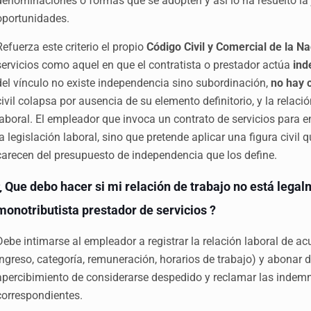
denominaciones o formas que se adopten y así lo ha resuelto la
oportunidades.
Refuerza este criterio el propio
Código Civil y Comercial de la N
servicios como aquel en que el contratista o prestador actúa
ind
del vínculo no existe independencia sino subordinación,
no hay c
civil colapsa por ausencia de su elemento definitorio, y la rel
laboral. El empleador que invoca un contrato de servicios para 
la legislación laboral, sino que pretende aplicar una figura civil
carecen del presupuesto de independencia que los define.
¿ Que debo hacer si mi relación de trabajo no está lega
monotributista prestador de servicios ?
Debe intimarse al empleador a registrar la relación laboral de a
ingreso, categoría, remuneración, horarios de trabajo) y abonar dif
apercibimiento de considerarse despedido y reclamar las indemn
correspondientes.