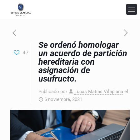
Se ordenó homologar
un acuerdo de partición
47
Estudio Vilaplana Abogados
hereditaria con
En línea
asignación de
usufructo.
Publicado por
Lucas Matías Vilaplana
el
6 noviembre, 2021