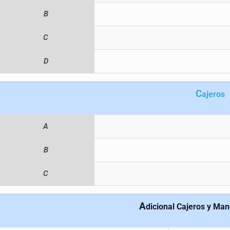
B
C
D
C
ajeros
A
B
C
A
dicional Cajeros y Ma