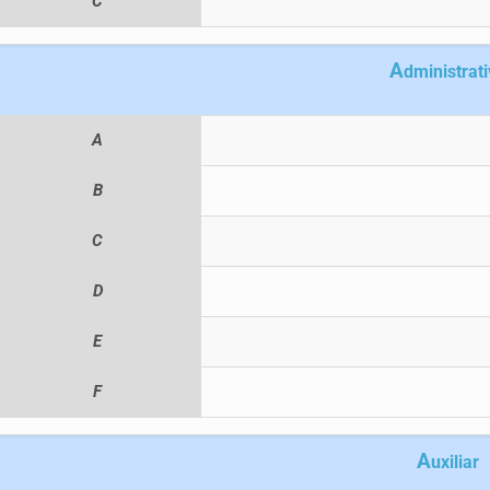
C
A
dministrat
A
B
C
D
E
F
A
uxiliar