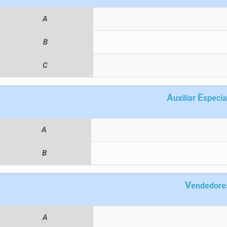
A
B
C
A
E
uxiliar
specia
A
B
V
endedore
A