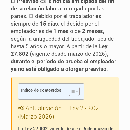
El
Preaviso
es la
noticia anticipada del fin
de la relación laboral
otorgada por las
partes. El debido por el trabajador es
siempre de
15 días
; el debido por el
empleador es de
1 mes
o de
2 meses
,
según la antigüedad del trabajador sea de
hasta 5 años o mayor. A partir de la
Ley
27.802
(vigente desde marzo de 2026),
durante el período de prueba el empleador
ya no está obligado a otorgar preaviso
.
Índice de contenidos
📢 Actualización — Ley 27.802
(Marzo 2026)
La
Ley 27.802
, vigente desde el
6 de marzo de