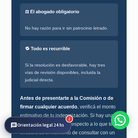
⚖️ El abogado obligatorio
No hay razón para ir sin patrocinio letrado.
🔁 Todo es recurrible
Si la resolución es desfavorable, hay tres
vías de revisión disponibles, incluida la
judicial directa.
Antes de presentarte a la Comisión o de
firmar cualquier acuerdo
, verificá el monto
estimativo de tu indemnización. Si hay una
1
diferencia significativa respecto a lo que te
Orientación legal 24 hs
ofrecen, es el momento de consultar con un