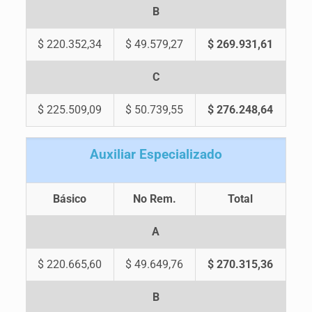
B
$ 220.352,34
$ 49.579,27
$ 269.931,61
C
$ 225.509,09
$ 50.739,55
$ 276.248,64
A
uxiliar Especializado
Básico
No Rem.
Total
A
$ 220.665,60
$ 49.649,76
$ 270.315,36
B