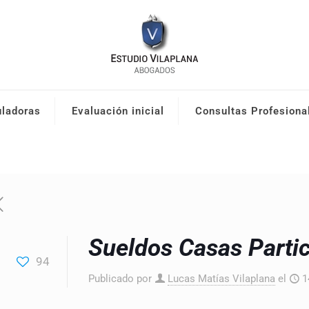
uladoras
Evaluación inicial
Consultas Profesiona
Sueldos Casas Parti
94
Publicado por
Lucas Matías Vilaplana
el
1