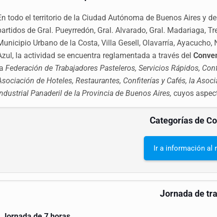
En todo el territorio de la Ciudad Autónoma de Buenos Aires y d
partidos de Gral. Pueyrredón, Gral. Alvarado, Gral. Madariaga, Tr
Municipio Urbano de la Costa, Villa Gesell, Olavarría, Ayacucho,
Azul, la actividad se encuentra reglamentada a través del
Conven
la
Federación de Trabajadores Pasteleros, Servicios Rápidos, Confi
Asociación de Hoteles, Restaurantes, Confiterías y Cafés, la Asoc
Industrial Panaderil de la Provincia de Buenos Aires,
cuyos aspect
C
ategorías de C
Ir a información al
J
ornada de tr
Jornada de 7 horas.