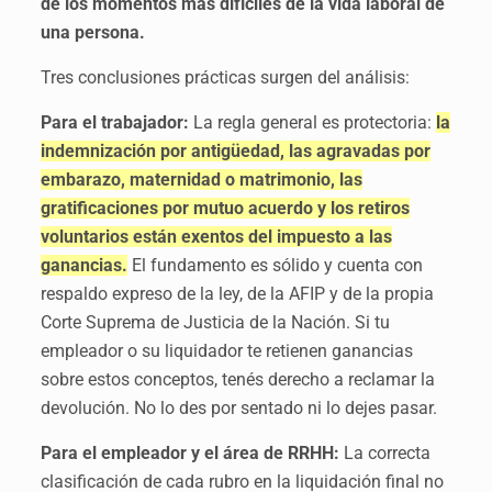
de los momentos más difíciles de la vida laboral de
una persona.
Tres conclusiones prácticas surgen del análisis:
Para el trabajador:
La regla general es protectoria:
la
indemnización por antigüedad, las agravadas por
embarazo, maternidad o matrimonio, las
gratificaciones por mutuo acuerdo y los retiros
voluntarios están exentos del impuesto a las
ganancias.
El fundamento es sólido y cuenta con
respaldo expreso de la ley, de la AFIP y de la propia
Corte Suprema de Justicia de la Nación. Si tu
empleador o su liquidador te retienen ganancias
sobre estos conceptos, tenés derecho a reclamar la
devolución. No lo des por sentado ni lo dejes pasar.
Para el empleador y el área de RRHH:
La correcta
clasificación de cada rubro en la liquidación final no