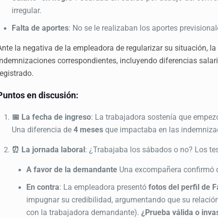
irregular.
Falta de aportes
: No se le realizaban los aportes previsiona
Ante la negativa de la empleadora de regularizar su situación, l
indemnizaciones correspondientes, incluyendo diferencias salar
registrado
.
Puntos en discusión:
📅 La fecha de ingreso
: La trabajadora sostenía que empe
Una diferencia de
4 meses
que impactaba en las indemniza
⏰ La jornada laboral
: ¿Trabajaba los sábados o no? Los tes
A favor de la demandante
Una excompañera confirmó q
En contra
: La empleadora presentó
fotos del perfil d
impugnar su credibilidad, argumentando que su relación 
con la trabajadora demandante).
¿Prueba válida o inva