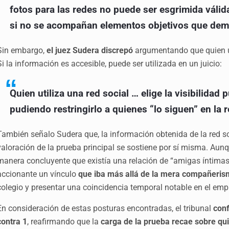
fotos para las redes no puede ser esgrimida vál
si no se acompañan elementos objetivos que dem
Sin embargo,
el juez Sudera discrepó
argumentando que
quien 
Si la información es accesible, puede ser utilizada en un juicio
:
Quien utiliza una red social … elige la visibilida
pudiendo restringirlo a quienes “lo siguen” en la r
También señalo Sudera que, la información obtenida de la red s
valoración de la prueba principal se sostiene por sí misma. Aunq
manera concluyente que existía una relación de “amigas íntimas”
accionante un vínculo
que iba más allá de la mera compañeris
colegio y presentar una coincidencia temporal notable en el em
En consideración de estas posturas encontradas, el tribunal
conf
contra 1
, reafirmando que la
carga de la prueba recae sobre qu