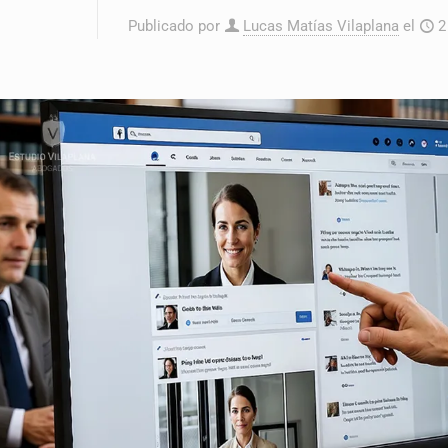
Publicado por
Lucas Matías Vilaplana
el
2