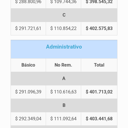
$ 288.800,96
$ 109.744,36
$ 398.545,32
C
$ 291.721,61
$ 110.854,22
$ 402.575,83
A
dministrativo
Básico
No Rem.
Total
A
$ 291.096,39
$ 110.616,63
$ 401.713,02
B
$ 292.349,04
$ 111.092,64
$ 403.441,68