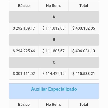
Básico
No Rem.
Total
A
$ 292.139,17
$ 111.012,88
$ 403.152,05
B
$ 294.225,46
$ 111.805,67
$ 406.031,13
C
$ 301.111,02
$ 114.422,19
$ 415.533,21
A
uxiliar Especializado
Básico
No Rem.
Total