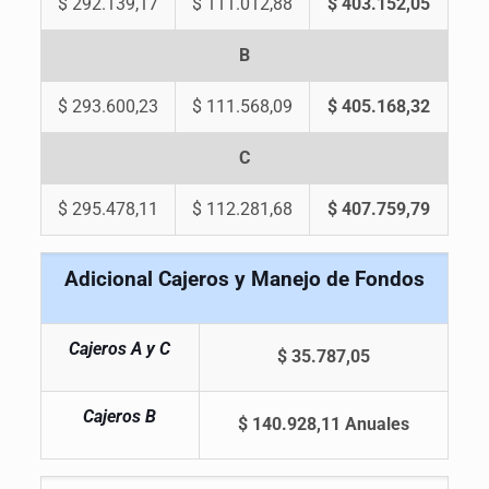
$ 292.139,17
$ 111.012,88
$ 403.152,05
B
$ 293.600,23
$ 111.568,09
$ 405.168,32
C
$ 295.478,11
$ 112.281,68
$ 407.759,79
Adicional Cajeros y Manejo de Fondos
Cajeros A y C
$ 35.787,05
Cajeros B
$ 140.928,11 Anuales