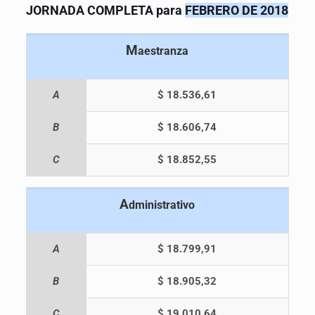
JORNADA COMPLETA para
FEBRERO DE 2018
M
aestranza
A
$
18.536,61
B
$ 18.606,74
C
$ 18.852,55
A
dministrativo
A
$ 18.799,91
B
$ 18.905,32
C
$ 19.010,64