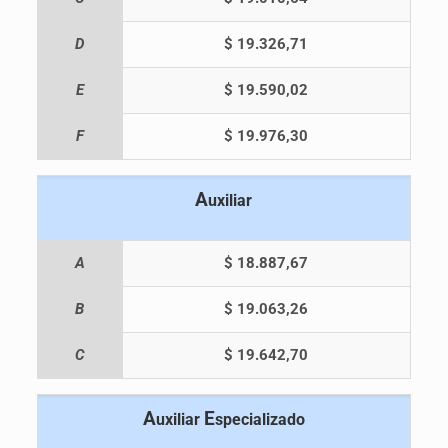
D
$ 19.326,71
E
$ 19.590,02
F
$ 19.976,30
A
uxiliar
A
$ 18.887,67
B
$ 19.063,26
C
$ 19.642,70
A
E
uxiliar
specializado