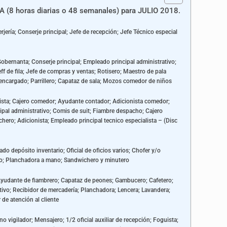
(8 horas diarias o 48 semanales) para JULIO 2018.
rjería; Conserje principal; Jefe de recepción; Jefe Técnico especial
obernanta; Conserje principal; Empleado principal administrativo;
f de fila; Jefe de compras y ventas; Rotisero; Maestro de pala
 encargado; Parrillero; Capataz de sala; Mozos comedor de niños
ntista; Cajero comedor; Ayudante contador; Adicionista comedor;
pal administrativo; Comis de suit; Fiambre despacho; Cajero
chero; Adicionista; Empleado principal tecnico especialista – (Disc
do depósito inventario; Oficial de oficios varios; Chofer y/o
ro; Planchadora a mano; Sandwichero y minutero
yudante de fiambrero; Capataz de peones; Gambucero; Cafetero;
vo; Recibidor de mercadería; Planchadora; Lencera; Lavandera;
e atención al cliente
o vigilador; Mensajero; 1/2 oficial auxiliar de recepción; Foguista;