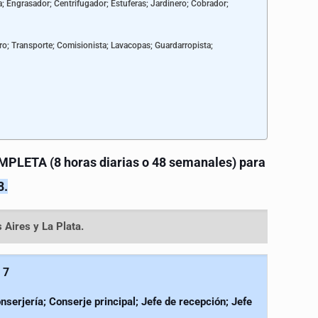
; Engrasador; Centrifugador; Estuferas; Jardinero; Cobrador;
ero; Transporte; Comisionista; Lavacopas; Guardarropista;
PLETA (8 horas diarias o 48 semanales) para
8.
 Aires y La Plata.
 7
nserjería; Conserje principal; Jefe de recepción; Jefe