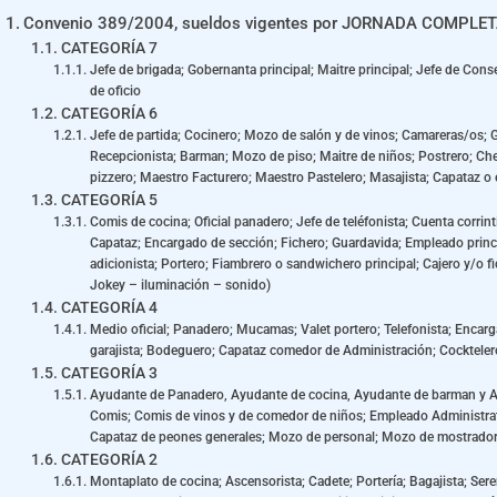
Convenio 389/2004, sueldos vigentes por JORNADA COMPLETA 
CATEGORÍA 7
Jefe de brigada; Gobernanta principal; Maitre principal; Jefe de Conse
de oficio
CATEGORÍA 6
Jefe de partida; Cocinero; Mozo de salón y de vinos; Camareras/os; G
Recepcionista; Barman; Mozo de piso; Maitre de niños; Postrero; Chef
pizzero; Maestro Facturero; Maestro Pastelero; Masajista; Capataz o
CATEGORÍA 5
Comis de cocina; Oficial panadero; Jefe de teléfonista; Cuenta corri
Capataz; Encargado de sección; Fichero; Guardavida; Empleado princi
adicionista; Portero; Fiambrero o sandwichero principal; Cajero y/o fi
Jokey – iluminación – sonido)
CATEGORÍA 4
Medio oficial; Panadero; Mucamas; Valet portero; Telefonista; Encarga
garajista; Bodeguero; Capataz comedor de Administración; Cocktele
CATEGORÍA 3
Ayudante de Panadero, Ayudante de cocina, Ayudante de barman y A
Comis; Comis de vinos y de comedor de niños; Empleado Administrati
Capataz de peones generales; Mozo de personal; Mozo de mostrador d
CATEGORÍA 2
Montaplato de cocina; Ascensorista; Cadete; Portería; Bagajista; Seren