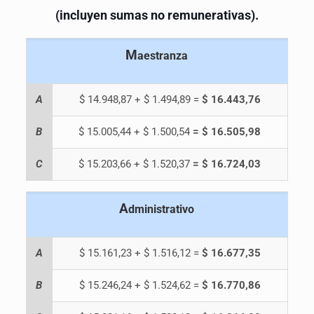
(incluyen sumas no remunerativas).
M
aestranza
A
$ 14.948,87 + $ 1.494,89 =
$ 16.443,76
B
$ 15.005,44 + $ 1.500,54
= $ 16.505,98
C
$ 15.203,66 + $ 1.520,37
= $ 16.724,03
A
dministrativo
A
$ 15.161,23 + $ 1.516,12 =
$ 16.677,35
B
$ 15.246,24 + $ 1.524,62 =
$ 16.770,86