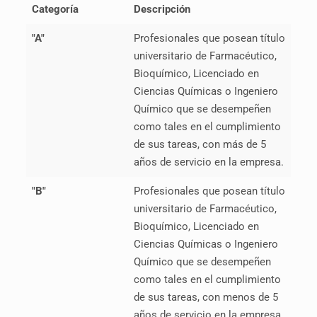
P
ERSONAL CON
Categoría
Descripción
TÍTULO
"A"
Profesionales que posean título
UNIVERSITARIO.
universitario de Farmacéutico,
Bioquímico, Licenciado en
Ciencias Químicas o Ingeniero
Químico que se desempeñen
como tales en el cumplimiento
de sus tareas, con más de 5
años de servicio en la empresa.
"B"
Profesionales que posean título
universitario de Farmacéutico,
Bioquímico, Licenciado en
Ciencias Químicas o Ingeniero
Químico que se desempeñen
como tales en el cumplimiento
de sus tareas, con menos de 5
años de servicio en la empresa.