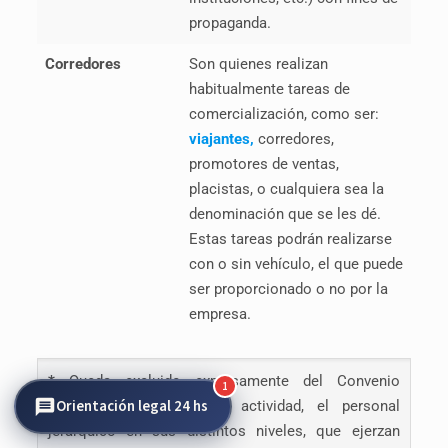
propaganda.
Corredores
Son quienes realizan
habitualmente tareas de
comercialización, como ser:
viajantes,
corredores,
promotores de ventas,
placistas, o cualquiera sea la
denominación que se les dé.
Estas tareas podrán realizarse
con o sin vehículo, el que puede
ser proporcionado o no por la
empresa.
*
Queda excluido expresamente del Convenio
1
Orientación legal 24 hs
Colectivo que regula la actividad, el personal
jerárquico en sus distintos niveles, que ejerzan