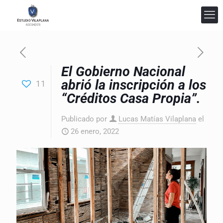
El Gobierno Nacional
abrió la inscripción a los
11
Estudio Vilaplana Abogados
“Créditos Casa Propia”.
En línea
Publicado por
Lucas Matías Vilaplana
el
26 enero, 2022