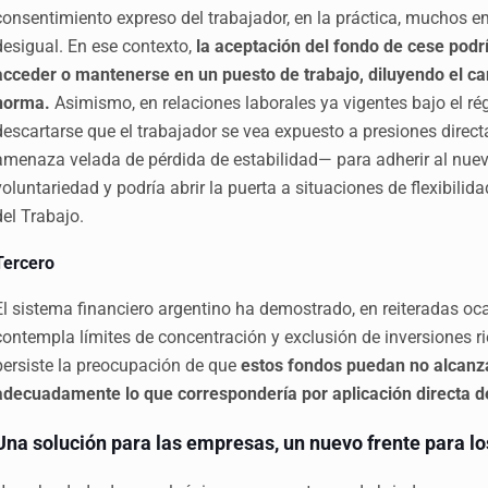
consentimiento expreso del trabajador, en la práctica, muchos
desigual. En ese contexto,
la aceptación del fondo de cese podr
acceder o mantenerse en un puesto de trabajo, diluyendo el c
norma.
Asimismo, en relaciones laborales ya vigentes bajo el r
descartarse que el trabajador se vea expuesto a presiones direc
amenaza velada de pérdida de estabilidad— para adherir al nuev
voluntariedad y podría abrir la puerta a situaciones de flexibilida
del Trabajo.
Tercero
El sistema financiero argentino ha demostrado, en reiteradas oc
contempla límites de concentración y exclusión de inversiones r
persiste la preocupación de que
estos fondos puedan no alcanza
adecuadamente lo que correspondería por aplicación directa de
Una solución para las empresas, un nuevo frente para l