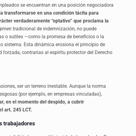
 empleados se encuentran en una posición negociadora
ía transformarse en una condición tácita para
arácter verdaderamente “optativo” que proclama la
égimen tradicional de indemnización, no puede
tas o sutiles —como la promesa de beneficios o la
o sistema. Esta dinámica erosiona el principio de
d forzada, contrarias al espíritu protector del Derecho
asiones, ser un terreno inestable. Aunque la norma
iesgosas (por ejemplo, en empresas vinculadas),
r, en el momento del despido, a cubrir
l art. 245 LCT.
os trabajadores