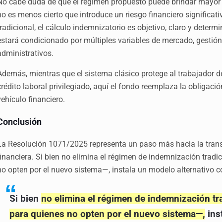
No cabe duda de que el régimen propuesto puede brindar mayor pr
no es menos cierto que introduce un riesgo financiero significati
tradicional, el cálculo indemnizatorio es objetivo, claro y determi
estará condicionado por múltiples variables de mercado, gestión
administrativos.
Además, mientras que el sistema clásico protege al trabajador 
crédito laboral privilegiado, aquí el fondo reemplaza la obligac
vehículo financiero.
Conclusión
La Resolución 1071/2025 representa un paso más hacia la trans
financiera. Si bien no elimina el régimen de indemnización tradi
no opten por el nuevo sistema—, instala un modelo alternativo co
Si bien
no elimina el régimen de indemnización tr
para quienes no opten por el nuevo sistema—,
ins