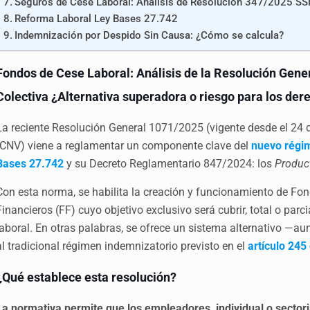
Seguros de Cese Laboral: Análisis de Resolución 347/2025 S
Reforma Laboral Ley Bases 27.742
Indemnización por Despido Sin Causa: ¿Cómo se calcula?
Fondos de Cese Laboral: Análisis de la Resolución Gene
Colectiva ¿Alternativa superadora o riesgo para los der
La reciente Resolución General 1071/2025 (vigente desde el 24 
(CNV) viene a reglamentar un componente clave del
nuevo régim
Bases 27.742
y su Decreto Reglamentario 847/2024: los
Product
Con esta norma, se habilita la creación y funcionamiento de Fo
Financieros (FF) cuyo objetivo exclusivo será cubrir, total o parc
laboral. En otras palabras, se ofrece un sistema alternativo —a
al tradicional régimen indemnizatorio previsto en el
artículo 245
¿Qué establece esta resolución?
La normativa permite que los empleadores, individual o sectori