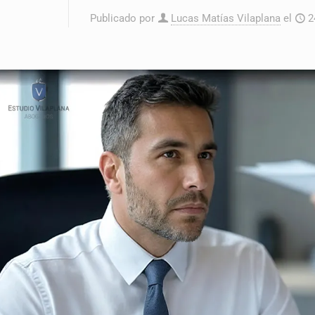
Publicado por
Lucas Matías Vilaplana
el
2