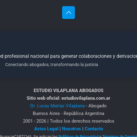
 red profesional nacional para generar colaboraciones y derivaci
Conectando abogados, transformando la justicia
ESTUDIO VILAPLANA ABOGADOS
Sitio web oficial: estudiovilaplana.com.ar
Dr. Lucas Matías Vilaplana
- Abogado
Buenos Aires - República Argentina
2001 - 2026 | Todos los derechos reservados
Aviso Legal
|
Nosotros
|
Contacto
ido por reCAPTCHA. Se aplican las
Políticas de Privacidad
y
Términos de Servic