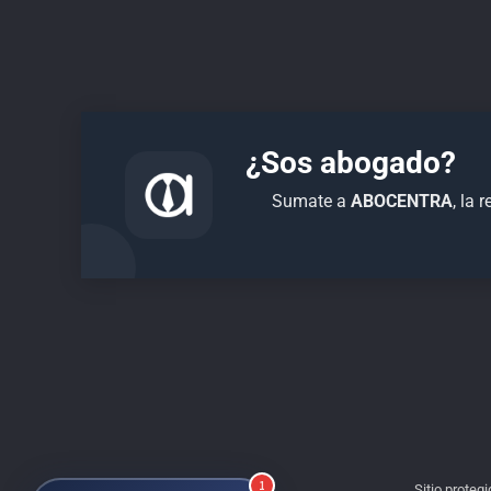
¿Sos abogado?
Sumate a
ABOCENTRA
, la
Estudio Vilaplana Abogados
En línea
1
Sitio proteg