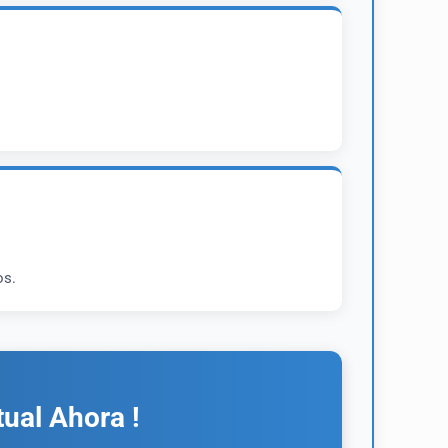
os.
ual Ahora !