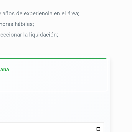
años de experiencia en el área;
horas hábiles;
eccionar la liquidación;
mana
Please leave 