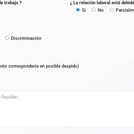
e trabajo ?
¿ La relación laboral está debi
Si
No
Parcialm
Discriminación
anto correspondería en posible despido)