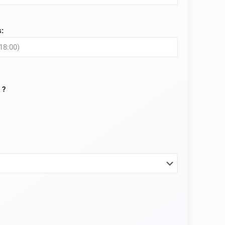
s:
 ?