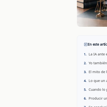
En este artí
La IA ante 
Yo también 
El mito de 
Lo que un 
Cuando lo 
Producir u