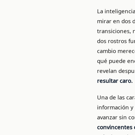
La inteligenci
mirar en dos d
transiciones, 
dos rostros f
cambio merece
qué puede enc
revelan despu
resultar caro.
Una de las car
información y 
avanzar sin c
convincentes 