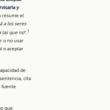
visarla y
) resume el
á a los seres
1
a las que no
”.
ar o no usar
al o aceptar
capacidad de
sentencia, cita
u fuente
go que