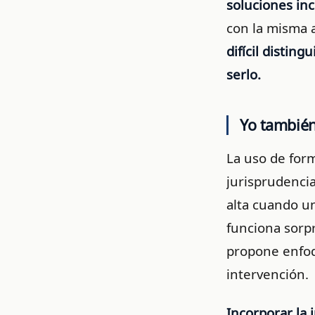
soluciones inc
con la misma 
difícil distin
serlo.
Yo también 
La uso de form
jurisprudencia
alta cuando u
funciona sorp
propone enfoq
intervención.
Incorporar la i