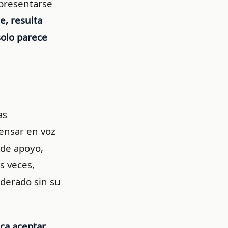
presentarse
e, resulta
solo parece
as
pensar en voz
 de apoyo,
s veces,
derado sin su
ica aceptar