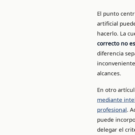
El punto centra
artificial pue
hacerlo. La c
correcto no e
diferencia sep
inconveniente
alcances.
En otro artícu
mediante intel
profesional
. 
puede incorpora
delegar el crit