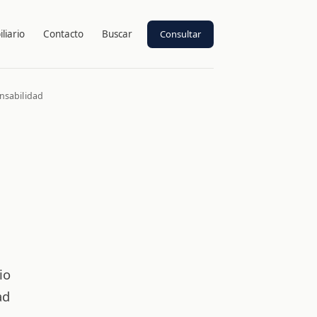
Consultar
liario
Contacto
Buscar
onsabilidad
io
ad