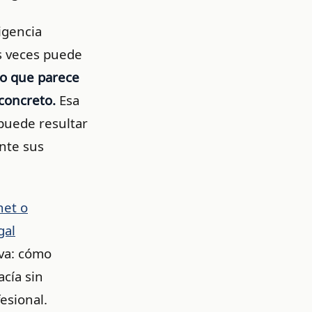
ligencia
as veces puede
to que parece
 concreto.
Esa
 puede resultar
nte sus
net o
gal
iva: cómo
acía sin
fesional.