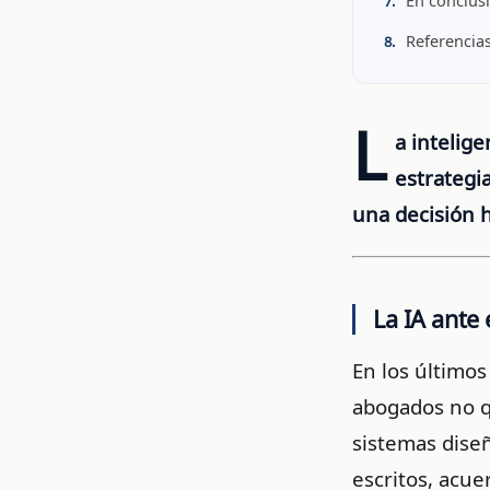
En conclus
Referencia
L
a intelige
estrategi
una decisión
La IA ante 
En los últimos 
abogados no q
sistemas dise
escritos, acu